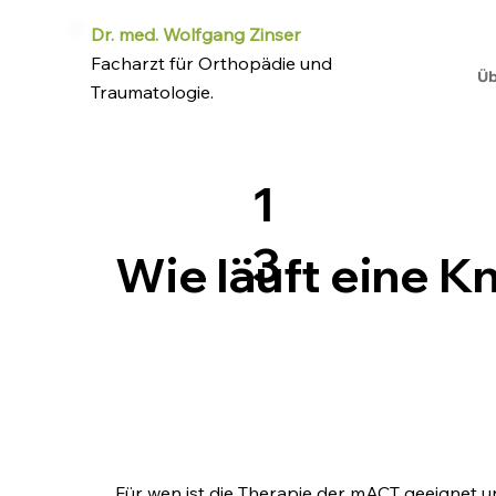
Dr. med. Wolfgang Zinser
Facharzt für Orthopädie und
Üb
Traumatologie.
1
3
Wie läuft eine K
Für wen ist die Therapie der mACT geeignet un