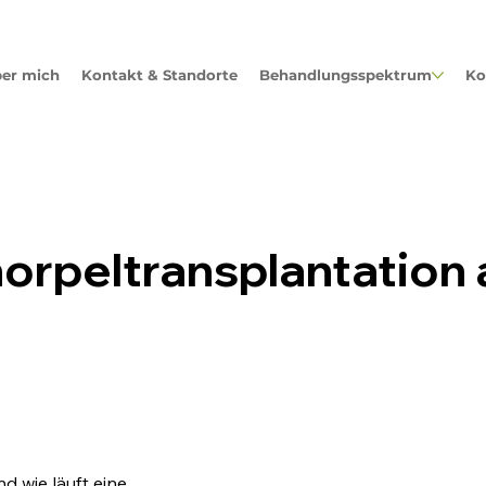
er mich
Kontakt & Standorte
Behandlungsspektrum
Ko
norpeltransplantation
d wie läuft eine