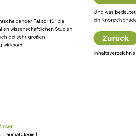
Und was bedeutet 
ein Knorpelschade
ntscheidender Faktor für die
llen wissenschaftlichen Studien
auch bei sehr großen
Zurück
g wirksam.
Inhaltsverzeichnis
Zinser
& Traumatologie
I