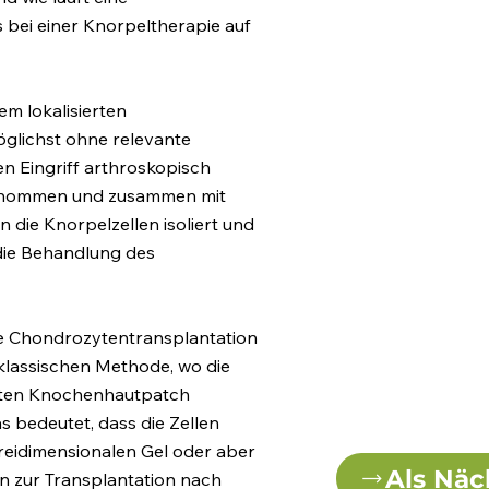
bei einer Knorpeltherapie auf
em lokalisierten
glichst ohne relevante
n Eingriff arthroskopisch
tnommen und zusammen mit
 die Knorpelzellen isoliert und
 die Behandlung des
te Chondrozytentransplantation
klassischen Methode, wo die
ähten Knochenhautpatch
as bedeutet, dass die Zellen
reidimensionalen Gel oder aber
Als Näc
en zur Transplantation nach