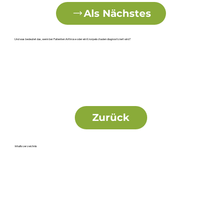
Als Nächstes
Und was bedeutet das, wenn bei Patienten Arthrose oder ein Knorpelschaden diagnostiziert wird?
Zurück
Inhaltsverzeichnis