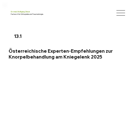
Dr. med. Wolfgang Zinser
Facharzt für Orthopädie und Traumatologie.
13.1
Österreichische Experten-Empfehlungen zur
Knorpelbehandlung am Kniegelenk 2025