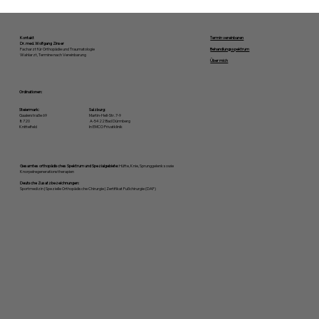
Kontakt
Termin vereinbaren
Dr. med. Wolfgang Zinser
Facharzt für Orthopädie und Traumatologie
Behandlungsspektrum
Wahlarzt, Termine nach Vereinbarung
Über mich
Ordinationen:
Steiermark:
Salzburg:
Gaalerstraße 69
Martin-Hell-Str. 7-9
8720
A-5422 Bad Dürrnberg
Knittelfeld
In EMCO Privatklinik
Gesamtes orthopädisches Spektrum und Spezialgebiete:
Hüfte, Knie, Sprunggelenk sowie
Knorpelregenerationstherapien
Deutsche Zusatzbezeichnungen:
Sportmedizin | Spezielle Orthopädische Chirurgie | Zertifikat Fußchirurgie (DAF)